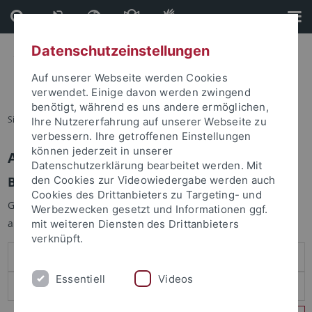
Direkt
Direkt
zum
zur
Inhalt
Fußleiste
Datenschutzeinstellungen
Auf unserer Webseite werden Cookies
verwendet. Einige davon werden zwingend
benötigt, während es uns andere ermöglichen,
Sie sind hier:
Startseite
Ihre Nutzererfahrung auf unserer Webseite zu
verbessern. Ihre getroffenen Einstellungen
können jederzeit in unserer
Anmelden
Datenschutzerklärung bearbeitet werden. Mit
Benutzeranmeldung
den Cookies zur Videowiedergabe werden auch
Cookies des Drittanbieters zu Targeting- und
Geben Sie Ihren Benutzernamen und Ihr Passwort an um sich
Werbezwecken gesetzt und Informationen ggf.
anzumelden:
mit weiteren Diensten des Drittanbieters
verknüpft.
Essentiell
Videos