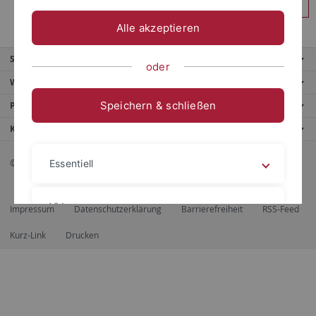
Anmelden
Alle akzeptieren
Service
oder
Weitere Angebote
Speichern & schließen
Portale
Kontaktinfo
© 2026 Eberhard Karls Universität Tübingen, Tübingen
Essentiell
Videos
Impressum
Datenschutzerklärung
Barrierefreiheit
RSS-Feed
Kurz-Link
Drucken
Impressum
Datenschutzerklärung