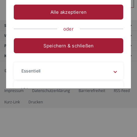
Anmelden
Alle akzeptieren
Service
oder
Weitere Angebote
Speichern & schließen
Portale
Kontaktinfo
© 2026 Eberhard Karls Universität Tübingen, Tübingen
Essentiell
Videos
Impressum
Datenschutzerklärung
Barrierefreiheit
RSS-Feed
Kurz-Link
Drucken
Impressum
Datenschutzerklärung