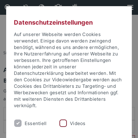
Direkt
Direkt
zum
zur
Inhalt
Fußleiste
Datenschutzeinstellungen
Auf unserer Webseite werden Cookies
verwendet. Einige davon werden zwingend
benötigt, während es uns andere ermöglichen,
Sie sind hier:
Startseite
Ihre Nutzererfahrung auf unserer Webseite zu
verbessern. Ihre getroffenen Einstellungen
können jederzeit in unserer
Anmelden
Datenschutzerklärung bearbeitet werden. Mit
Benutzeranmeldung
den Cookies zur Videowiedergabe werden auch
Cookies des Drittanbieters zu Targeting- und
Geben Sie Ihren Benutzernamen und Ihr Passwort an um sich
Werbezwecken gesetzt und Informationen ggf.
anzumelden:
mit weiteren Diensten des Drittanbieters
verknüpft.
Essentiell
Videos