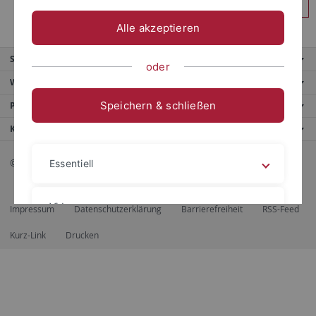
Anmelden
Alle akzeptieren
Service
oder
Weitere Angebote
Speichern & schließen
Portale
Kontaktinfo
© 2026 Eberhard Karls Universität Tübingen, Tübingen
Essentiell
Videos
Impressum
Datenschutzerklärung
Barrierefreiheit
RSS-Feed
Kurz-Link
Drucken
Impressum
Datenschutzerklärung