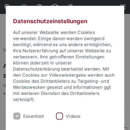
Direkt
Direkt
zum
zur
Inhalt
Fußleiste
Datenschutzeinstellungen
Auf unserer Webseite werden Cookies
verwendet. Einige davon werden zwingend
benötigt, während es uns andere ermöglichen,
Sie sind hier:
Startseite
Ihre Nutzererfahrung auf unserer Webseite zu
verbessern. Ihre getroffenen Einstellungen
können jederzeit in unserer
Anmelden
Datenschutzerklärung bearbeitet werden. Mit
Benutzeranmeldung
den Cookies zur Videowiedergabe werden auch
Cookies des Drittanbieters zu Targeting- und
Geben Sie Ihren Benutzernamen und Ihr Passwort an um sich
Werbezwecken gesetzt und Informationen ggf.
anzumelden:
mit weiteren Diensten des Drittanbieters
verknüpft.
Essentiell
Videos