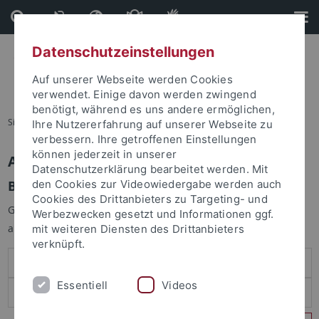
Direkt
Direkt
zum
zur
Inhalt
Fußleiste
Datenschutzeinstellungen
Auf unserer Webseite werden Cookies
verwendet. Einige davon werden zwingend
benötigt, während es uns andere ermöglichen,
Sie sind hier:
Startseite
Ihre Nutzererfahrung auf unserer Webseite zu
verbessern. Ihre getroffenen Einstellungen
können jederzeit in unserer
Anmelden
Datenschutzerklärung bearbeitet werden. Mit
Benutzeranmeldung
den Cookies zur Videowiedergabe werden auch
Cookies des Drittanbieters zu Targeting- und
Geben Sie Ihren Benutzernamen und Ihr Passwort an um sich
Werbezwecken gesetzt und Informationen ggf.
anzumelden:
mit weiteren Diensten des Drittanbieters
verknüpft.
Essentiell
Videos