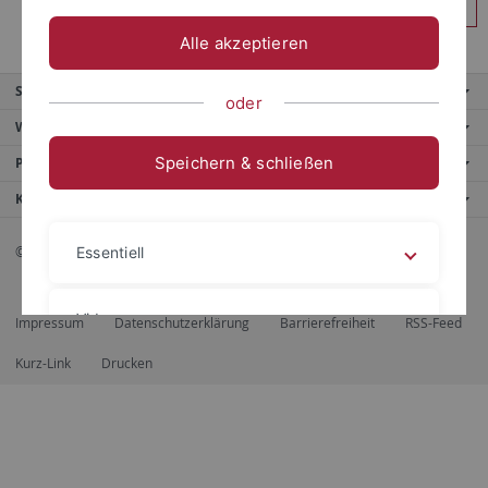
Anmelden
Alle akzeptieren
Service
oder
Weitere Angebote
Speichern & schließen
Portale
Kontaktinfo
© 2026 Eberhard Karls Universität Tübingen, Tübingen
Essentiell
Videos
Impressum
Datenschutzerklärung
Barrierefreiheit
RSS-Feed
Kurz-Link
Drucken
Impressum
Datenschutzerklärung