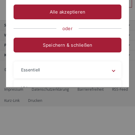
Anmelden
Alle akzeptieren
Service
oder
Weitere Angebote
Speichern & schließen
Portale
Kontaktinfo
© 2026 Eberhard Karls Universität Tübingen, Tübingen
Essentiell
Videos
Impressum
Datenschutzerklärung
Barrierefreiheit
RSS-Feed
Kurz-Link
Drucken
Impressum
Datenschutzerklärung