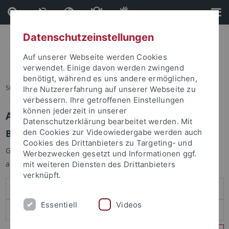
Direkt
Direkt
zum
zur
Inhalt
Fußleiste
Datenschutzeinstellungen
Auf unserer Webseite werden Cookies
verwendet. Einige davon werden zwingend
benötigt, während es uns andere ermöglichen,
Sie sind hier:
Startseite
Ihre Nutzererfahrung auf unserer Webseite zu
verbessern. Ihre getroffenen Einstellungen
können jederzeit in unserer
Anmelden
Datenschutzerklärung bearbeitet werden. Mit
Benutzeranmeldung
den Cookies zur Videowiedergabe werden auch
Cookies des Drittanbieters zu Targeting- und
Geben Sie Ihren Benutzernamen und Ihr Passwort an um sich
Werbezwecken gesetzt und Informationen ggf.
anzumelden:
mit weiteren Diensten des Drittanbieters
verknüpft.
Essentiell
Videos