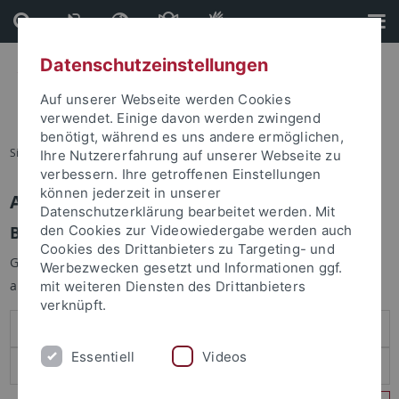
Direkt
Direkt
zum
zur
Inhalt
Fußleiste
Datenschutzeinstellungen
Auf unserer Webseite werden Cookies
verwendet. Einige davon werden zwingend
benötigt, während es uns andere ermöglichen,
Sie sind hier:
Startseite
Ihre Nutzererfahrung auf unserer Webseite zu
verbessern. Ihre getroffenen Einstellungen
können jederzeit in unserer
Anmelden
Datenschutzerklärung bearbeitet werden. Mit
Benutzeranmeldung
den Cookies zur Videowiedergabe werden auch
Cookies des Drittanbieters zu Targeting- und
Geben Sie Ihren Benutzernamen und Ihr Passwort an um sich
Werbezwecken gesetzt und Informationen ggf.
anzumelden:
mit weiteren Diensten des Drittanbieters
verknüpft.
Essentiell
Videos