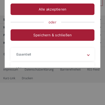
Anmelden
Alle akzeptieren
Service
oder
Weitere Angebote
Speichern & schließen
Portale
Kontaktinfo
© 2026 Eberhard Karls Universität Tübingen, Tübingen
Essentiell
Videos
Impressum
Datenschutzerklärung
Barrierefreiheit
RSS-Feed
Kurz-Link
Drucken
Impressum
Datenschutzerklärung