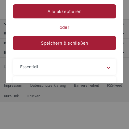
Anmelden
Alle akzeptieren
Service
oder
Weitere Angebote
Speichern & schließen
Portale
Kontaktinfo
© 2026 Eberhard Karls Universität Tübingen, Tübingen
Essentiell
Videos
Impressum
Datenschutzerklärung
Barrierefreiheit
RSS-Feed
Kurz-Link
Drucken
Impressum
Datenschutzerklärung