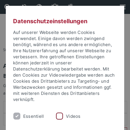
Direkt
Direkt
zum
zur
Inhalt
Fußleiste
Datenschutzeinstellungen
Auf unserer Webseite werden Cookies
verwendet. Einige davon werden zwingend
benötigt, während es uns andere ermöglichen,
Sie sind hier:
Startseite
Ihre Nutzererfahrung auf unserer Webseite zu
verbessern. Ihre getroffenen Einstellungen
können jederzeit in unserer
Anmelden
Datenschutzerklärung bearbeitet werden. Mit
Benutzeranmeldung
den Cookies zur Videowiedergabe werden auch
Cookies des Drittanbieters zu Targeting- und
Geben Sie Ihren Benutzernamen und Ihr Passwort an um sich
Werbezwecken gesetzt und Informationen ggf.
anzumelden:
mit weiteren Diensten des Drittanbieters
verknüpft.
Essentiell
Videos