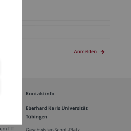
Anmelden
Kontaktinfo
Eberhard Karls Universität
Tübingen
em FIT
Geschwister-Scholl-Platz