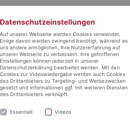
RACHE
UNI A-Z
KONTAKT
SUC
Datenschutzeinstellungen
Auf unserer Webseite werden Cookies verwendet.
Einige davon werden zwingend benötigt, während es
uns andere ermöglichen, Ihre Nutzererfahrung auf
unserer Webseite zu verbessern. Ihre getroffenen
TUDIUM
Einstellungen können jederzeit in unserer
FORSCHUNG
EINRICHTUNGE
Datenschutzerklärung bearbeitet werden. Mit den
Cookies zur Videowiedergabe werden auch Cookies
des Drittanbieters zu Targeting- und Werbezwecken
gesetzt und Informationen ggf. mit weiteren Diensten
des Drittanbieters verknüpft.
Essentiell
Videos
t an um sich anzumelden: