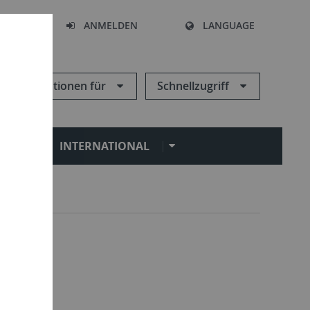
HEN
ANMELDEN
LANGUAGE
Informationen für
Schnellzugriff
N
INTERNATIONAL