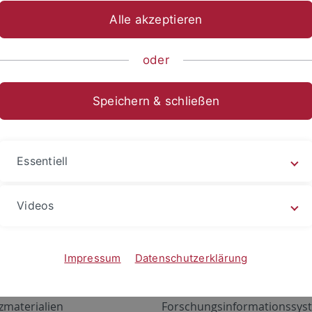
Alle akzeptieren
oder
Speichern & schließen
Essentiell
Videos
Angebote
Portale
zustand Netzwerk
ALMA
Impressum
Datenschutzerklärung
gen
Exchange Mail (OWA)
zmaterialien
Forschungsinformationssyst