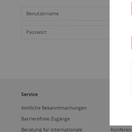
Service
Weitere 
Amtliche Bekanntmachungen
Betriebs
Barrierefreie Zugänge
CD-Vorla
Beratung für internationale
Konferen