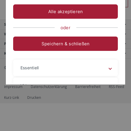
Anmelden
Alle akzeptieren
Service
oder
Weitere Angebote
Speichern & schließen
Portale
Kontaktinfo
© 2026 Eberhard Karls Universität Tübingen, Tübingen
Essentiell
Videos
Impressum
Datenschutzerklärung
Barrierefreiheit
RSS-Feed
Kurz-Link
Drucken
Impressum
Datenschutzerklärung