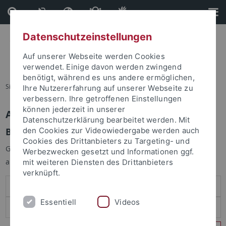
Direkt
Direkt
zum
zur
Inhalt
Fußleiste
Datenschutzeinstellungen
Auf unserer Webseite werden Cookies
verwendet. Einige davon werden zwingend
benötigt, während es uns andere ermöglichen,
Sie sind hier:
Startseite
Ihre Nutzererfahrung auf unserer Webseite zu
verbessern. Ihre getroffenen Einstellungen
können jederzeit in unserer
Anmelden
Datenschutzerklärung bearbeitet werden. Mit
Benutzeranmeldung
den Cookies zur Videowiedergabe werden auch
Cookies des Drittanbieters zu Targeting- und
Geben Sie Ihren Benutzernamen und Ihr Passwort an um sich
Werbezwecken gesetzt und Informationen ggf.
anzumelden:
mit weiteren Diensten des Drittanbieters
verknüpft.
Essentiell
Videos