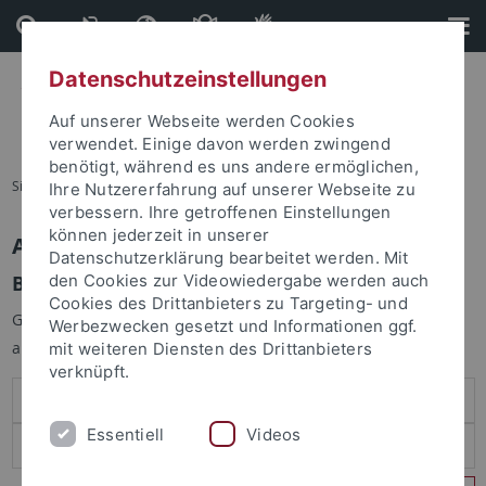
Direkt
Direkt
zum
zur
Inhalt
Fußleiste
Datenschutzeinstellungen
Auf unserer Webseite werden Cookies
verwendet. Einige davon werden zwingend
benötigt, während es uns andere ermöglichen,
Sie sind hier:
Startseite
Ihre Nutzererfahrung auf unserer Webseite zu
verbessern. Ihre getroffenen Einstellungen
können jederzeit in unserer
Anmelden
Datenschutzerklärung bearbeitet werden. Mit
Benutzeranmeldung
den Cookies zur Videowiedergabe werden auch
Cookies des Drittanbieters zu Targeting- und
Geben Sie Ihren Benutzernamen und Ihr Passwort an um sich
Werbezwecken gesetzt und Informationen ggf.
anzumelden:
mit weiteren Diensten des Drittanbieters
verknüpft.
Essentiell
Videos