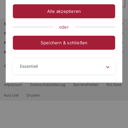
Anmelden
Alle akzeptieren
Service
oder
Weitere Angebote
Speichern & schließen
Portale
Kontaktinfo
© 2026 Eberhard Karls Universität Tübingen, Tübingen
Essentiell
Videos
Impressum
Datenschutzerklärung
Barrierefreiheit
RSS-Feed
Kurz-Link
Drucken
Impressum
Datenschutzerklärung