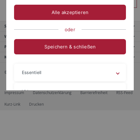
Anmelden
Alle akzeptieren
Service
oder
Weitere Angebote
Speichern & schließen
Portale
Kontaktinfo
© 2026 Eberhard Karls Universität Tübingen, Tübingen
Essentiell
Videos
Impressum
Datenschutzerklärung
Barrierefreiheit
RSS-Feed
Kurz-Link
Drucken
Impressum
Datenschutzerklärung