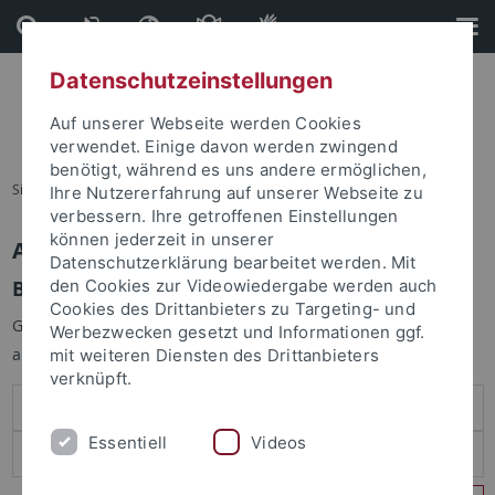
Direkt
Direkt
zum
zur
Inhalt
Fußleiste
Datenschutzeinstellungen
Auf unserer Webseite werden Cookies
verwendet. Einige davon werden zwingend
benötigt, während es uns andere ermöglichen,
Sie sind hier:
Startseite
Ihre Nutzererfahrung auf unserer Webseite zu
verbessern. Ihre getroffenen Einstellungen
können jederzeit in unserer
Anmelden
Datenschutzerklärung bearbeitet werden. Mit
Benutzeranmeldung
den Cookies zur Videowiedergabe werden auch
Cookies des Drittanbieters zu Targeting- und
Geben Sie Ihren Benutzernamen und Ihr Passwort an um sich
Werbezwecken gesetzt und Informationen ggf.
anzumelden:
mit weiteren Diensten des Drittanbieters
verknüpft.
Essentiell
Videos