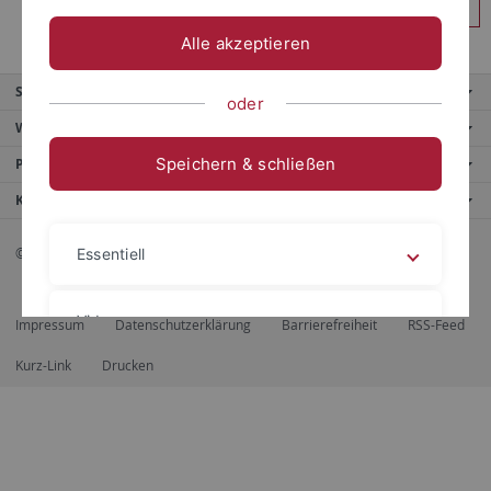
Anmelden
Alle akzeptieren
Service
oder
Weitere Angebote
Speichern & schließen
Portale
Kontaktinfo
© 2026 Eberhard Karls Universität Tübingen, Tübingen
Essentiell
Videos
Impressum
Datenschutzerklärung
Barrierefreiheit
RSS-Feed
Kurz-Link
Drucken
Impressum
Datenschutzerklärung