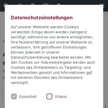
Direkt
Direkt
zum
zur
Inhalt
Fußleiste
Datenschutzeinstellungen
Auf unserer Webseite werden Cookies
verwendet. Einige davon werden zwingend
benötigt, während es uns andere ermöglichen,
Sie sind hier:
Startseite
Ihre Nutzererfahrung auf unserer Webseite zu
verbessern. Ihre getroffenen Einstellungen
können jederzeit in unserer
Anmelden
Datenschutzerklärung bearbeitet werden. Mit
Benutzeranmeldung
den Cookies zur Videowiedergabe werden auch
Cookies des Drittanbieters zu Targeting- und
Geben Sie Ihren Benutzernamen und Ihr Passwort an um sich
Werbezwecken gesetzt und Informationen ggf.
anzumelden:
mit weiteren Diensten des Drittanbieters
verknüpft.
Essentiell
Videos