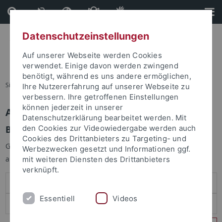
Direkt
Direkt
zum
zur
Inhalt
Fußleiste
Datenschutzeinstellungen
Auf unserer Webseite werden Cookies
verwendet. Einige davon werden zwingend
benötigt, während es uns andere ermöglichen,
Sie sind hier:
Startseite
Ihre Nutzererfahrung auf unserer Webseite zu
verbessern. Ihre getroffenen Einstellungen
können jederzeit in unserer
Anmelden
Datenschutzerklärung bearbeitet werden. Mit
Benutzeranmeldung
den Cookies zur Videowiedergabe werden auch
Cookies des Drittanbieters zu Targeting- und
Geben Sie Ihren Benutzernamen und Ihr Passwort an um sich
Werbezwecken gesetzt und Informationen ggf.
anzumelden:
mit weiteren Diensten des Drittanbieters
verknüpft.
Essentiell
Videos