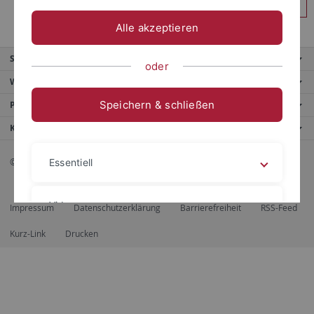
Anmelden
Alle akzeptieren
Service
oder
Weitere Angebote
Speichern & schließen
Portale
Kontaktinfo
© 2026 Eberhard Karls Universität Tübingen, Tübingen
Essentiell
Videos
Impressum
Datenschutzerklärung
Barrierefreiheit
RSS-Feed
Kurz-Link
Drucken
Impressum
Datenschutzerklärung