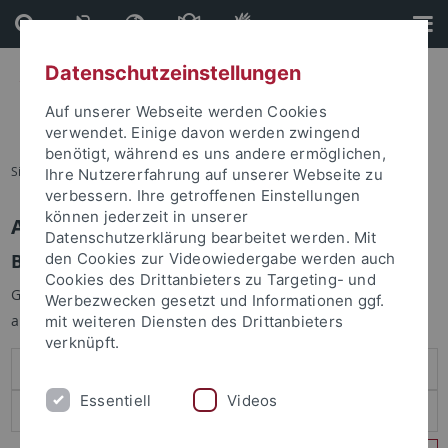
Direkt
Direkt
zum
zur
Inhalt
Fußleiste
Datenschutzeinstellungen
Auf unserer Webseite werden Cookies
verwendet. Einige davon werden zwingend
benötigt, während es uns andere ermöglichen,
Sie sind hier:
Startseite
Ihre Nutzererfahrung auf unserer Webseite zu
verbessern. Ihre getroffenen Einstellungen
können jederzeit in unserer
Anmelden
Datenschutzerklärung bearbeitet werden. Mit
Benutzeranmeldung
den Cookies zur Videowiedergabe werden auch
Cookies des Drittanbieters zu Targeting- und
Geben Sie Ihren Benutzernamen und Ihr Passwort an um sich
Werbezwecken gesetzt und Informationen ggf.
anzumelden:
mit weiteren Diensten des Drittanbieters
verknüpft.
Essentiell
Videos