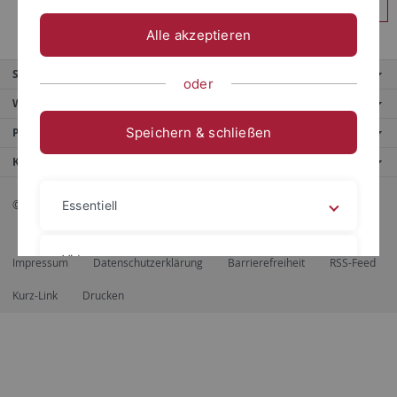
Anmelden
Alle akzeptieren
Service
oder
Weitere Angebote
Speichern & schließen
Portale
Kontaktinfo
© 2026 Eberhard Karls Universität Tübingen, Tübingen
Essentiell
Videos
Impressum
Datenschutzerklärung
Barrierefreiheit
RSS-Feed
Kurz-Link
Drucken
Impressum
Datenschutzerklärung