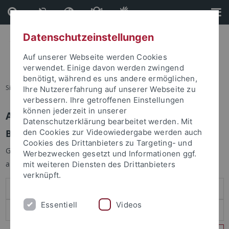
Direkt
Direkt
zum
zur
Inhalt
Fußleiste
Datenschutzeinstellungen
Auf unserer Webseite werden Cookies
verwendet. Einige davon werden zwingend
benötigt, während es uns andere ermöglichen,
Sie sind hier:
Startseite
Ihre Nutzererfahrung auf unserer Webseite zu
verbessern. Ihre getroffenen Einstellungen
können jederzeit in unserer
Anmelden
Datenschutzerklärung bearbeitet werden. Mit
Benutzeranmeldung
den Cookies zur Videowiedergabe werden auch
Cookies des Drittanbieters zu Targeting- und
Geben Sie Ihren Benutzernamen und Ihr Passwort an um sich
Werbezwecken gesetzt und Informationen ggf.
anzumelden:
mit weiteren Diensten des Drittanbieters
verknüpft.
Essentiell
Videos