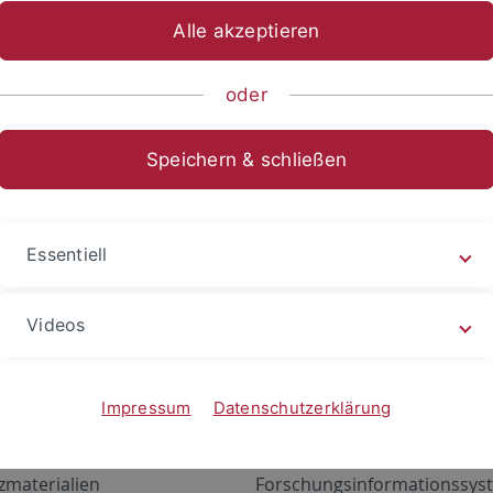
Alle akzeptieren
oder
Speichern & schließen
Essentiell
Videos
Angebote
Portale
zustand Netzwerk
ALMA
Impressum
Datenschutzerklärung
gen
Exchange Mail (OWA)
zmaterialien
Forschungsinformationssyst