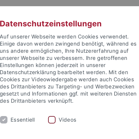
RACHE
UNI A-Z
KONTAKT
SUC
Datenschutzeinstellungen
Auf unserer Webseite werden Cookies verwendet.
Einige davon werden zwingend benötigt, während es
uns andere ermöglichen, Ihre Nutzererfahrung auf
unserer Webseite zu verbessern. Ihre getroffenen
TUDIUM
Einstellungen können jederzeit in unserer
FORSCHUNG
EINRICHTUNGE
Datenschutzerklärung bearbeitet werden. Mit den
Cookies zur Videowiedergabe werden auch Cookies
des Drittanbieters zu Targeting- und Werbezwecken
gesetzt und Informationen ggf. mit weiteren Diensten
des Drittanbieters verknüpft.
Essentiell
Videos
t an um sich anzumelden: