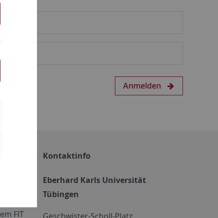
Anmelden
Kontaktinfo
Eberhard Karls Universität
Tübingen
em FIT
Geschwister-Scholl-Platz