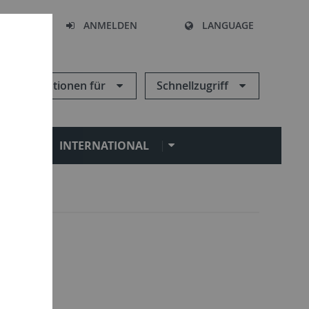
HEN
ANMELDEN
LANGUAGE
Informationen für
Schnellzugriff
N
INTERNATIONAL