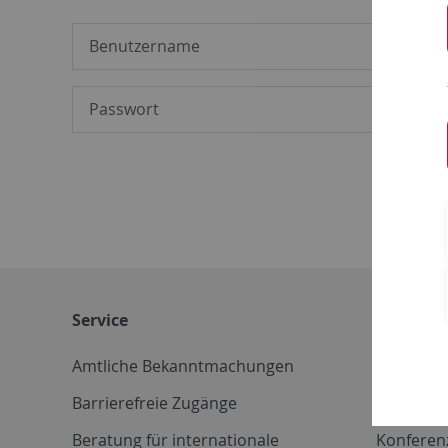
Service
Weitere 
Amtliche Bekanntmachungen
Betriebs
Barrierefreie Zugänge
CD-Vorla
Beratung für internationale
Konferen