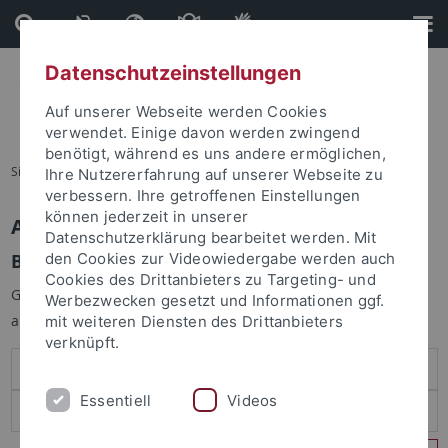
Direkt
Direkt
zum
zur
Inhalt
Fußleiste
Datenschutzeinstellungen
Auf unserer Webseite werden Cookies
verwendet. Einige davon werden zwingend
benötigt, während es uns andere ermöglichen,
Sie sind hier:
Startseite
Ihre Nutzererfahrung auf unserer Webseite zu
verbessern. Ihre getroffenen Einstellungen
können jederzeit in unserer
Anmelden
Datenschutzerklärung bearbeitet werden. Mit
Benutzeranmeldung
den Cookies zur Videowiedergabe werden auch
Cookies des Drittanbieters zu Targeting- und
Geben Sie Ihren Benutzernamen und Ihr Passwort an um sich
Werbezwecken gesetzt und Informationen ggf.
anzumelden:
mit weiteren Diensten des Drittanbieters
verknüpft.
Essentiell
Videos