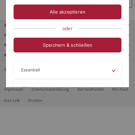
Anmelden
Alle akzeptieren
Service
oder
Weitere Angebote
Speichern & schließen
Portale
Kontaktinfo
© 2026 Eberhard Karls Universität Tübingen, Tübingen
Essentiell
Videos
Impressum
Datenschutzerklärung
Barrierefreiheit
RSS-Feed
Kurz-Link
Drucken
Impressum
Datenschutzerklärung