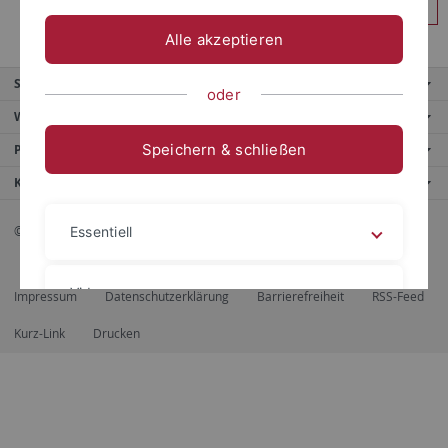
Anmelden
Alle akzeptieren
Service
oder
Weitere Angebote
Speichern & schließen
Portale
Kontaktinfo
© 2026 Eberhard Karls Universität Tübingen, Tübingen
Essentiell
Videos
Impressum
Datenschutzerklärung
Barrierefreiheit
RSS-Feed
Kurz-Link
Drucken
Impressum
Datenschutzerklärung