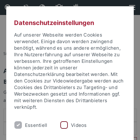
Direkt
Direkt
zum
zur
Inhalt
Fußleiste
Datenschutzeinstellungen
Auf unserer Webseite werden Cookies
verwendet. Einige davon werden zwingend
benötigt, während es uns andere ermöglichen,
Sie sind hier:
Startseite
Ihre Nutzererfahrung auf unserer Webseite zu
verbessern. Ihre getroffenen Einstellungen
können jederzeit in unserer
Anmelden
Datenschutzerklärung bearbeitet werden. Mit
Benutzeranmeldung
den Cookies zur Videowiedergabe werden auch
Cookies des Drittanbieters zu Targeting- und
Geben Sie Ihren Benutzernamen und Ihr Passwort an um sich
Werbezwecken gesetzt und Informationen ggf.
anzumelden:
mit weiteren Diensten des Drittanbieters
verknüpft.
Essentiell
Videos