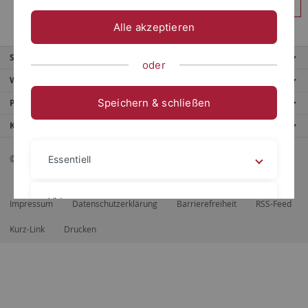
Anmelden
Alle akzeptieren
Service
oder
Weitere Angebote
Speichern & schließen
Portale
Kontaktinfo
© 2026 Eberhard Karls Universität Tübingen, Tübingen
Essentiell
Videos
Impressum
Datenschutzerklärung
Barrierefreiheit
RSS-Feed
Kurz-Link
Drucken
Impressum
Datenschutzerklärung