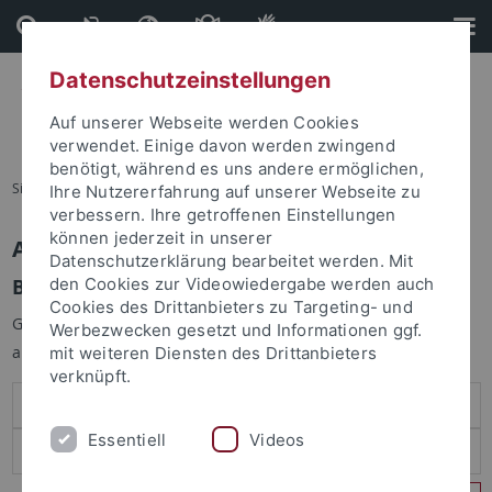
Direkt
Direkt
zum
zur
Inhalt
Fußleiste
Datenschutzeinstellungen
Auf unserer Webseite werden Cookies
verwendet. Einige davon werden zwingend
benötigt, während es uns andere ermöglichen,
Sie sind hier:
Startseite
Ihre Nutzererfahrung auf unserer Webseite zu
verbessern. Ihre getroffenen Einstellungen
können jederzeit in unserer
Anmelden
Datenschutzerklärung bearbeitet werden. Mit
Benutzeranmeldung
den Cookies zur Videowiedergabe werden auch
Cookies des Drittanbieters zu Targeting- und
Geben Sie Ihren Benutzernamen und Ihr Passwort an um sich
Werbezwecken gesetzt und Informationen ggf.
anzumelden:
mit weiteren Diensten des Drittanbieters
verknüpft.
Essentiell
Videos