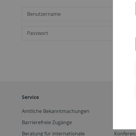
Service
Weitere 
Amtliche Bekanntmachungen
Betriebs
Barrierefreie Zugänge
CD-Vorla
Beratung für internationale
Konferen