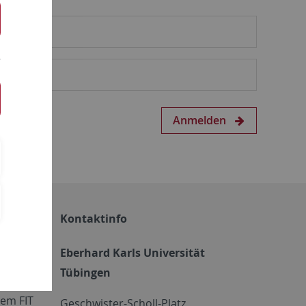
Anmelden
Kontaktinfo
Eberhard Karls Universität
Tübingen
em FIT
Geschwister-Scholl-Platz