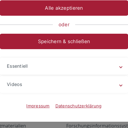
Alle akzeptieren
oder
Speichern & schließen
Essentiell
Videos
Angebote
Portale
zustand Netzwerk
ALMA
Impressum
Datenschutzerklärung
gen
Exchange Mail (OWA)
zmaterialien
Forschungsinformationssyst