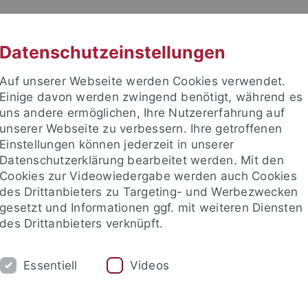
RACHE
UNI A-Z
KONTAKT
SUC
Datenschutzeinstellungen
Auf unserer Webseite werden Cookies verwendet.
Einige davon werden zwingend benötigt, während es
uns andere ermöglichen, Ihre Nutzererfahrung auf
unserer Webseite zu verbessern. Ihre getroffenen
TUDIUM
Einstellungen können jederzeit in unserer
FORSCHUNG
EINRICHTUNGE
Datenschutzerklärung bearbeitet werden. Mit den
Cookies zur Videowiedergabe werden auch Cookies
des Drittanbieters zu Targeting- und Werbezwecken
gesetzt und Informationen ggf. mit weiteren Diensten
des Drittanbieters verknüpft.
Essentiell
Videos
t an um sich anzumelden: