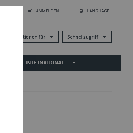
HEN
ANMELDEN
LANGUAGE
Informationen für
Schnellzugriff
N
INTERNATIONAL