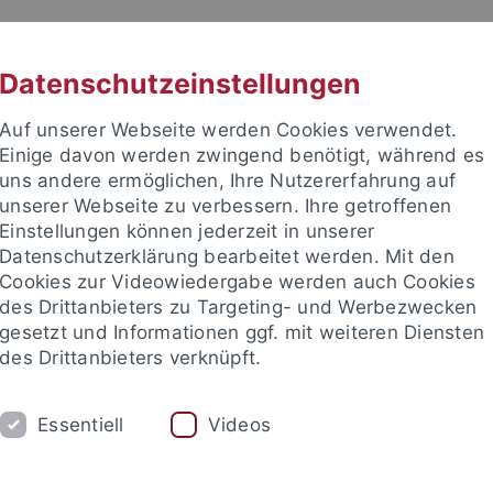
RACHE
UNI A-Z
KONTAKT
SUC
Datenschutzeinstellungen
Auf unserer Webseite werden Cookies verwendet.
Einige davon werden zwingend benötigt, während es
uns andere ermöglichen, Ihre Nutzererfahrung auf
unserer Webseite zu verbessern. Ihre getroffenen
TUDIUM
Einstellungen können jederzeit in unserer
FORSCHUNG
EINRICHTUNGE
Datenschutzerklärung bearbeitet werden. Mit den
Cookies zur Videowiedergabe werden auch Cookies
des Drittanbieters zu Targeting- und Werbezwecken
gesetzt und Informationen ggf. mit weiteren Diensten
des Drittanbieters verknüpft.
Essentiell
Videos
t an um sich anzumelden: