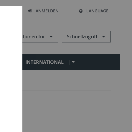
HEN
ANMELDEN
LANGUAGE
Informationen für
Schnellzugriff
N
INTERNATIONAL