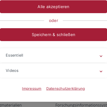
Alle akzeptieren
oder
Speichern & schließen
Essentiell
Videos
Angebote
Portale
zustand Netzwerk
ALMA
Impressum
Datenschutzerklärung
gen
Exchange Mail (OWA)
zmaterialien
Forschungsinformationssyst