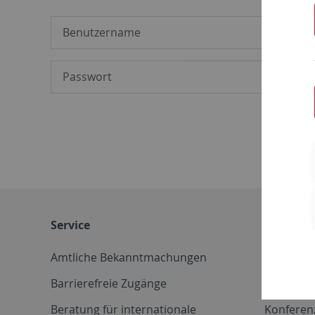
Service
Weitere 
Amtliche Bekanntmachungen
Betriebs
Barrierefreie Zugänge
CD-Vorla
Beratung für internationale
Konferen