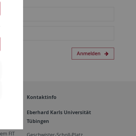
Anmelden
Kontaktinfo
Eberhard Karls Universität
Tübingen
em FIT
Geschwister-Scholl-Platz