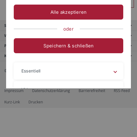
Anmelden
Alle akzeptieren
Service
oder
Weitere Angebote
Speichern & schließen
Portale
Kontaktinfo
© 2026 Eberhard Karls Universität Tübingen, Tübingen
Essentiell
Videos
Impressum
Datenschutzerklärung
Barrierefreiheit
RSS-Feed
Kurz-Link
Drucken
Impressum
Datenschutzerklärung