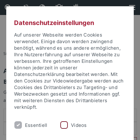
Direkt
Direkt
zum
zur
Inhalt
Fußleiste
Datenschutzeinstellungen
Auf unserer Webseite werden Cookies
verwendet. Einige davon werden zwingend
benötigt, während es uns andere ermöglichen,
Sie sind hier:
Startseite
Ihre Nutzererfahrung auf unserer Webseite zu
verbessern. Ihre getroffenen Einstellungen
können jederzeit in unserer
Anmelden
Datenschutzerklärung bearbeitet werden. Mit
Benutzeranmeldung
den Cookies zur Videowiedergabe werden auch
Cookies des Drittanbieters zu Targeting- und
Geben Sie Ihren Benutzernamen und Ihr Passwort an um sich
Werbezwecken gesetzt und Informationen ggf.
anzumelden:
mit weiteren Diensten des Drittanbieters
verknüpft.
Essentiell
Videos