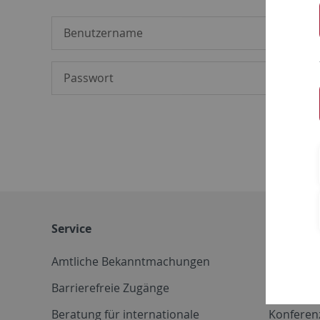
Service
Weitere 
Amtliche Bekanntmachungen
Betriebs
Barrierefreie Zugänge
CD-Vorla
Beratung für internationale
Konferen