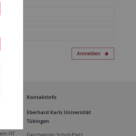
Anmelden
Kontaktinfo
Eberhard Karls Universität
Tübingen
em FIT
Geschwister-Scholl-Platz