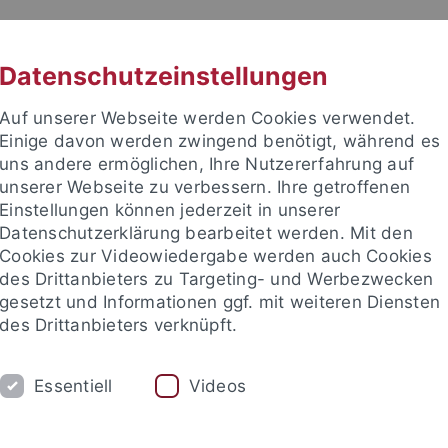
RACHE
UNI A-Z
KONTAKT
SUC
Datenschutzeinstellungen
Auf unserer Webseite werden Cookies verwendet.
Einige davon werden zwingend benötigt, während es
uns andere ermöglichen, Ihre Nutzererfahrung auf
unserer Webseite zu verbessern. Ihre getroffenen
TUDIUM
Einstellungen können jederzeit in unserer
FORSCHUNG
EINRICHTUNGE
Datenschutzerklärung bearbeitet werden. Mit den
Cookies zur Videowiedergabe werden auch Cookies
des Drittanbieters zu Targeting- und Werbezwecken
gesetzt und Informationen ggf. mit weiteren Diensten
des Drittanbieters verknüpft.
Essentiell
Videos
t an um sich anzumelden: