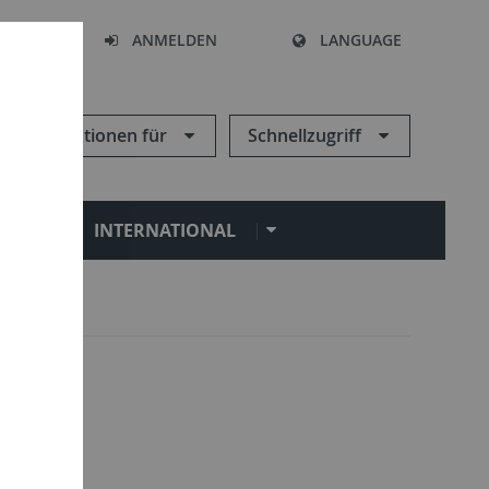
HEN
ANMELDEN
LANGUAGE
Informationen für
Schnellzugriff
N
INTERNATIONAL