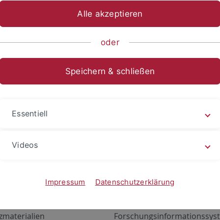
Alle akzeptieren
oder
Speichern & schließen
Essentiell
Videos
Angebote
Portale
zustand Netzwerk
ALMA
Impressum
Datenschutzerklärung
gen
Exchange Mail (OWA)
zmaterialien
Forschungsinformationssyst