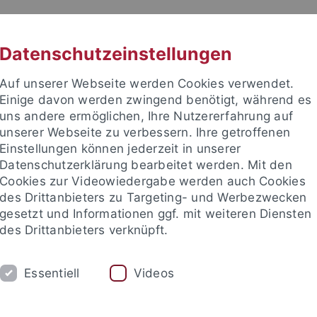
RACHE
UNI A-Z
KONTAKT
SUC
Datenschutzeinstellungen
Auf unserer Webseite werden Cookies verwendet.
Einige davon werden zwingend benötigt, während es
uns andere ermöglichen, Ihre Nutzererfahrung auf
unserer Webseite zu verbessern. Ihre getroffenen
TUDIUM
Einstellungen können jederzeit in unserer
FORSCHUNG
EINRICHTUNGE
Datenschutzerklärung bearbeitet werden. Mit den
Cookies zur Videowiedergabe werden auch Cookies
des Drittanbieters zu Targeting- und Werbezwecken
gesetzt und Informationen ggf. mit weiteren Diensten
des Drittanbieters verknüpft.
Essentiell
Videos
t an um sich anzumelden: