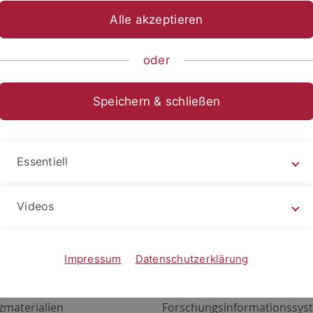
Alle akzeptieren
oder
Speichern & schließen
Essentiell
Videos
Angebote
Portale
zustand Netzwerk
ALMA
Impressum
Datenschutzerklärung
gen
Exchange Mail (OWA)
zmaterialien
Forschungsinformationssyst