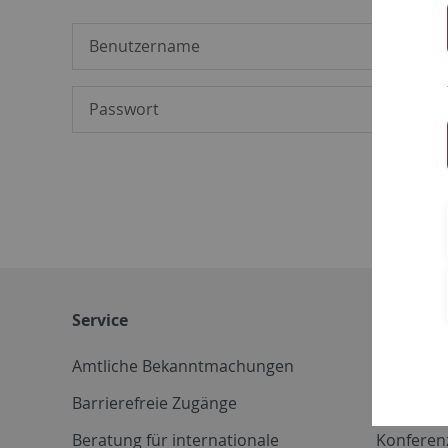
Service
Weitere 
Amtliche Bekanntmachungen
Betriebs
Barrierefreie Zugänge
CD-Vorla
Beratung für internationale
Konferen