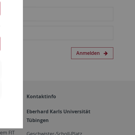
Anmelden
Kontaktinfo
Eberhard Karls Universität
Tübingen
em FIT
Geschwister-Scholl-Platz