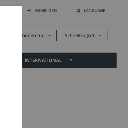
HEN
ANMELDEN
LANGUAGE
Informationen für
Schnellzugriff
N
INTERNATIONAL