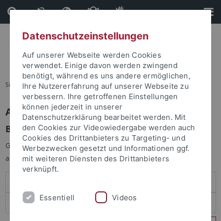
Direkt
Direkt
zum
zur
Inhalt
Fußleiste
Datenschutzeinstellungen
Auf unserer Webseite werden Cookies
verwendet. Einige davon werden zwingend
benötigt, während es uns andere ermöglichen,
Sie sind hier:
Startseite
Ihre Nutzererfahrung auf unserer Webseite zu
verbessern. Ihre getroffenen Einstellungen
können jederzeit in unserer
Anmelden
Datenschutzerklärung bearbeitet werden. Mit
Benutzeranmeldung
den Cookies zur Videowiedergabe werden auch
Cookies des Drittanbieters zu Targeting- und
Geben Sie Ihren Benutzernamen und Ihr Passwort an um sich
Werbezwecken gesetzt und Informationen ggf.
anzumelden:
mit weiteren Diensten des Drittanbieters
verknüpft.
Essentiell
Videos