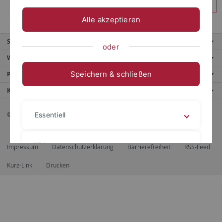
Anmelden
Alle akzeptieren
Service
oder
Weitere Angebote
Speichern & schließen
Portale
Kontaktinfo
© 2026 Eberhard Karls Universität Tübingen, Tübingen
Essentiell
Videos
Impressum
Datenschutzerklärung
Barrierefreiheit
RSS-Feed
Kurz-Link
Drucken
Impressum
Datenschutzerklärung