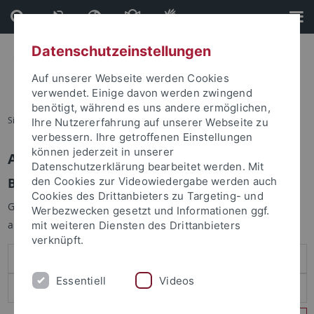
Direkt
Direkt
zum
zur
Inhalt
Fußleiste
Datenschutzeinstellungen
Auf unserer Webseite werden Cookies
verwendet. Einige davon werden zwingend
benötigt, während es uns andere ermöglichen,
Sie sind hier:
Startseite
Ihre Nutzererfahrung auf unserer Webseite zu
verbessern. Ihre getroffenen Einstellungen
können jederzeit in unserer
Anmelden
Datenschutzerklärung bearbeitet werden. Mit
Benutzeranmeldung
den Cookies zur Videowiedergabe werden auch
Cookies des Drittanbieters zu Targeting- und
Geben Sie Ihren Benutzernamen und Ihr Passwort an um sich
Werbezwecken gesetzt und Informationen ggf.
anzumelden:
mit weiteren Diensten des Drittanbieters
verknüpft.
Essentiell
Videos