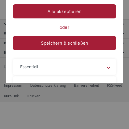
Anmelden
Alle akzeptieren
Service
oder
Weitere Angebote
Speichern & schließen
Portale
Kontaktinfo
© 2026 Eberhard Karls Universität Tübingen, Tübingen
Essentiell
Videos
Impressum
Datenschutzerklärung
Barrierefreiheit
RSS-Feed
Kurz-Link
Drucken
Impressum
Datenschutzerklärung