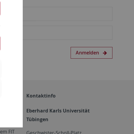
Anmelden
Kontaktinfo
Eberhard Karls Universität
Tübingen
em FIT
Geschwister-Scholl-Platz