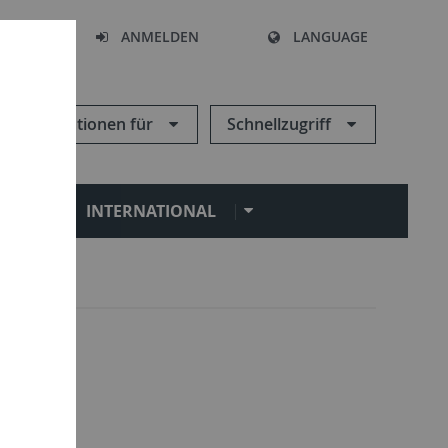
HEN
ANMELDEN
LANGUAGE
Informationen für
Schnellzugriff
N
INTERNATIONAL