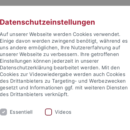
RACHE
UNI A-Z
KONTAKT
SUC
Datenschutzeinstellungen
Auf unserer Webseite werden Cookies verwendet.
Einige davon werden zwingend benötigt, während es
uns andere ermöglichen, Ihre Nutzererfahrung auf
unserer Webseite zu verbessern. Ihre getroffenen
TUDIUM
Einstellungen können jederzeit in unserer
FORSCHUNG
EINRICHTUNGE
Datenschutzerklärung bearbeitet werden. Mit den
Cookies zur Videowiedergabe werden auch Cookies
des Drittanbieters zu Targeting- und Werbezwecken
gesetzt und Informationen ggf. mit weiteren Diensten
des Drittanbieters verknüpft.
Essentiell
Videos
t an um sich anzumelden: