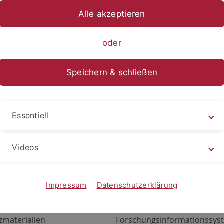
Alle akzeptieren
oder
Speichern & schließen
Essentiell
Videos
Angebote
Portale
zustand Netzwerk
ALMA
Impressum
Datenschutzerklärung
gen
Exchange Mail (OWA)
zmaterialien
Forschungsinformationssyst