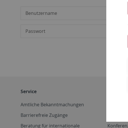
Service
Weitere 
Amtliche Bekanntmachungen
Betriebs
Barrierefreie Zugänge
CD-Vorla
Beratung für internationale
Konferen