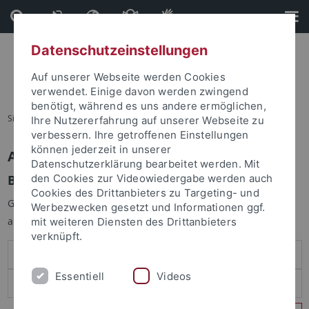
Direkt
Direkt
zum
zur
Inhalt
Fußleiste
Datenschutzeinstellungen
Auf unserer Webseite werden Cookies
verwendet. Einige davon werden zwingend
benötigt, während es uns andere ermöglichen,
Sie sind hier:
Startseite
Ihre Nutzererfahrung auf unserer Webseite zu
verbessern. Ihre getroffenen Einstellungen
können jederzeit in unserer
Anmelden
Datenschutzerklärung bearbeitet werden. Mit
Benutzeranmeldung
den Cookies zur Videowiedergabe werden auch
Cookies des Drittanbieters zu Targeting- und
Geben Sie Ihren Benutzernamen und Ihr Passwort an um sich
Werbezwecken gesetzt und Informationen ggf.
anzumelden:
mit weiteren Diensten des Drittanbieters
verknüpft.
Essentiell
Videos