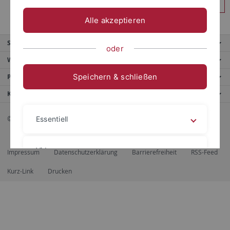
Anmelden
Alle akzeptieren
Service
oder
Weitere Angebote
Speichern & schließen
Portale
Kontaktinfo
© 2026 Eberhard Karls Universität Tübingen, Tübingen
Essentiell
Videos
Impressum
Datenschutzerklärung
Barrierefreiheit
RSS-Feed
Kurz-Link
Drucken
Impressum
Datenschutzerklärung