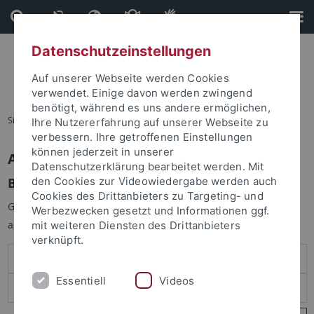
Direkt
Direkt
zum
zur
Inhalt
Fußleiste
Datenschutzeinstellungen
Auf unserer Webseite werden Cookies
verwendet. Einige davon werden zwingend
benötigt, während es uns andere ermöglichen,
Sie sind hier:
Startseite
Ihre Nutzererfahrung auf unserer Webseite zu
verbessern. Ihre getroffenen Einstellungen
können jederzeit in unserer
Anmelden
Datenschutzerklärung bearbeitet werden. Mit
Benutzeranmeldung
den Cookies zur Videowiedergabe werden auch
Cookies des Drittanbieters zu Targeting- und
Geben Sie Ihren Benutzernamen und Ihr Passwort an um sich
Werbezwecken gesetzt und Informationen ggf.
anzumelden:
mit weiteren Diensten des Drittanbieters
verknüpft.
Essentiell
Videos