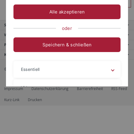
Anmelden
Alle akzeptieren
Service
oder
Weitere Angebote
Speichern & schließen
Portale
Kontaktinfo
© 2026 Eberhard Karls Universität Tübingen, Tübingen
Essentiell
Videos
Impressum
Datenschutzerklärung
Barrierefreiheit
RSS-Feed
Kurz-Link
Drucken
Impressum
Datenschutzerklärung