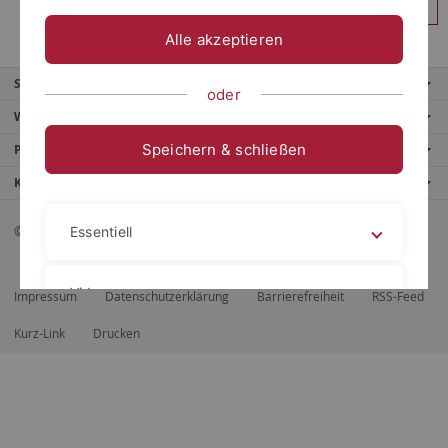
Anmelden
Alle akzeptieren
Service
oder
Weitere Angebote
Speichern & schließen
Portale
Kontaktinfo
© 2026 Eberhard Karls Universität Tübingen, Tübingen
Essentiell
Videos
Impressum
Datenschutzerklärung
Barrierefreiheit
RSS-Feed
Kurz-Link
Drucken
Impressum
Datenschutzerklärung