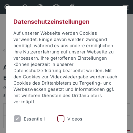
Direkt
Direkt
zum
zur
Inhalt
Fußleiste
Datenschutzeinstellungen
Auf unserer Webseite werden Cookies
verwendet. Einige davon werden zwingend
benötigt, während es uns andere ermöglichen,
Sie sind hier:
Startseite
Ihre Nutzererfahrung auf unserer Webseite zu
verbessern. Ihre getroffenen Einstellungen
können jederzeit in unserer
Anmelden
Datenschutzerklärung bearbeitet werden. Mit
Benutzeranmeldung
den Cookies zur Videowiedergabe werden auch
Cookies des Drittanbieters zu Targeting- und
Geben Sie Ihren Benutzernamen und Ihr Passwort an um sich
Werbezwecken gesetzt und Informationen ggf.
anzumelden:
mit weiteren Diensten des Drittanbieters
verknüpft.
Essentiell
Videos