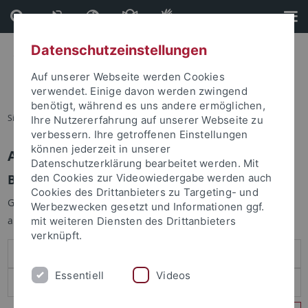
Direkt
Direkt
zum
zur
Inhalt
Fußleiste
Datenschutzeinstellungen
Auf unserer Webseite werden Cookies
verwendet. Einige davon werden zwingend
benötigt, während es uns andere ermöglichen,
Sie sind hier:
Startseite
Ihre Nutzererfahrung auf unserer Webseite zu
verbessern. Ihre getroffenen Einstellungen
können jederzeit in unserer
Anmelden
Datenschutzerklärung bearbeitet werden. Mit
Benutzeranmeldung
den Cookies zur Videowiedergabe werden auch
Cookies des Drittanbieters zu Targeting- und
Geben Sie Ihren Benutzernamen und Ihr Passwort an um sich
Werbezwecken gesetzt und Informationen ggf.
anzumelden:
mit weiteren Diensten des Drittanbieters
verknüpft.
Essentiell
Videos