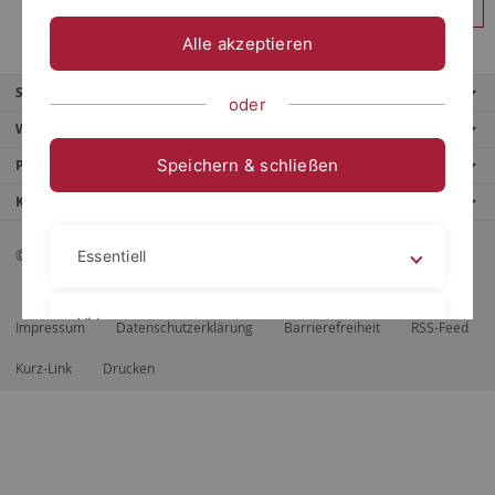
Anmelden
Alle akzeptieren
Service
oder
Weitere Angebote
Speichern & schließen
Portale
Kontaktinfo
© 2026 Eberhard Karls Universität Tübingen, Tübingen
Essentiell
Videos
Impressum
Datenschutzerklärung
Barrierefreiheit
RSS-Feed
Kurz-Link
Drucken
Impressum
Datenschutzerklärung