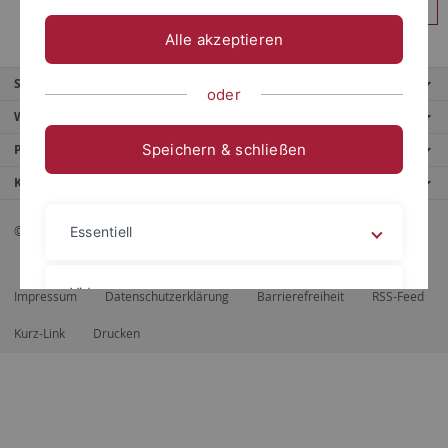
Anmelden
Alle akzeptieren
Service
oder
Weitere Angebote
Speichern & schließen
Portale
Kontaktinfo
© 2026 Eberhard Karls Universität Tübingen, Tübingen
Essentiell
Videos
Impressum
Datenschutzerklärung
Barrierefreiheit
RSS-Feed
Kurz-Link
Drucken
Impressum
Datenschutzerklärung