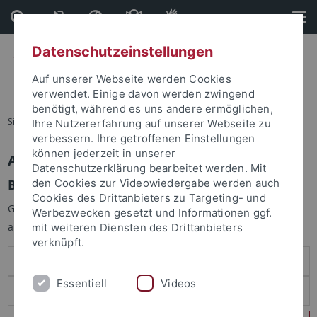
Direkt
Direkt
zum
zur
Inhalt
Fußleiste
Datenschutzeinstellungen
Auf unserer Webseite werden Cookies
verwendet. Einige davon werden zwingend
benötigt, während es uns andere ermöglichen,
Sie sind hier:
Startseite
Ihre Nutzererfahrung auf unserer Webseite zu
verbessern. Ihre getroffenen Einstellungen
können jederzeit in unserer
Anmelden
Datenschutzerklärung bearbeitet werden. Mit
Benutzeranmeldung
den Cookies zur Videowiedergabe werden auch
Cookies des Drittanbieters zu Targeting- und
Geben Sie Ihren Benutzernamen und Ihr Passwort an um sich
Werbezwecken gesetzt und Informationen ggf.
anzumelden:
mit weiteren Diensten des Drittanbieters
verknüpft.
Essentiell
Videos