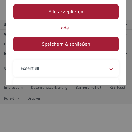
Anmelden
Alle akzeptieren
Service
oder
Weitere Angebote
Speichern & schließen
Portale
Kontaktinfo
© 2026 Eberhard Karls Universität Tübingen, Tübingen
Essentiell
Videos
Impressum
Datenschutzerklärung
Barrierefreiheit
RSS-Feed
Kurz-Link
Drucken
Impressum
Datenschutzerklärung