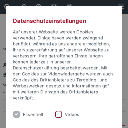
Direkt
Direkt
zum
zur
Inhalt
Fußleiste
Datenschutzeinstellungen
Auf unserer Webseite werden Cookies
verwendet. Einige davon werden zwingend
benötigt, während es uns andere ermöglichen,
Sie sind hier:
Startseite
Ihre Nutzererfahrung auf unserer Webseite zu
verbessern. Ihre getroffenen Einstellungen
können jederzeit in unserer
Anmelden
Datenschutzerklärung bearbeitet werden. Mit
Benutzeranmeldung
den Cookies zur Videowiedergabe werden auch
Cookies des Drittanbieters zu Targeting- und
Geben Sie Ihren Benutzernamen und Ihr Passwort an um sich
Werbezwecken gesetzt und Informationen ggf.
anzumelden:
mit weiteren Diensten des Drittanbieters
verknüpft.
Essentiell
Videos