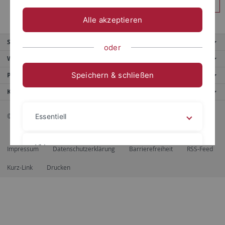
Anmelden
Alle akzeptieren
Service
oder
Weitere Angebote
Speichern & schließen
Portale
Kontaktinfo
© 2026 Eberhard Karls Universität Tübingen, Tübingen
Essentiell
Videos
Impressum
Datenschutzerklärung
Barrierefreiheit
RSS-Feed
Kurz-Link
Drucken
Impressum
Datenschutzerklärung