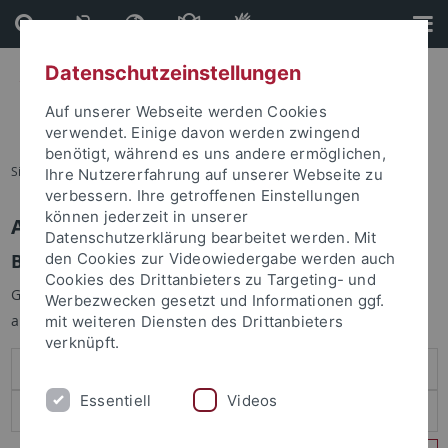
Direkt
Direkt
zum
zur
Inhalt
Fußleiste
Datenschutzeinstellungen
Auf unserer Webseite werden Cookies
verwendet. Einige davon werden zwingend
benötigt, während es uns andere ermöglichen,
Sie sind hier:
Startseite
Ihre Nutzererfahrung auf unserer Webseite zu
verbessern. Ihre getroffenen Einstellungen
können jederzeit in unserer
Anmelden
Datenschutzerklärung bearbeitet werden. Mit
Benutzeranmeldung
den Cookies zur Videowiedergabe werden auch
Cookies des Drittanbieters zu Targeting- und
Geben Sie Ihren Benutzernamen und Ihr Passwort an um sich
Werbezwecken gesetzt und Informationen ggf.
anzumelden:
mit weiteren Diensten des Drittanbieters
verknüpft.
Essentiell
Videos