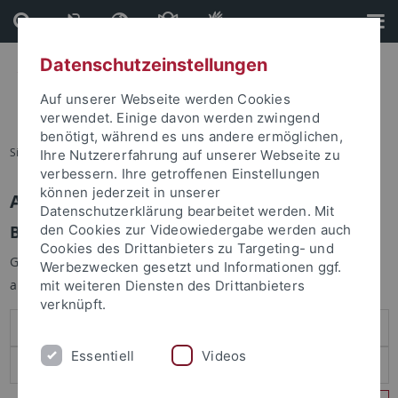
Direkt
Direkt
zum
zur
Inhalt
Fußleiste
Datenschutzeinstellungen
Auf unserer Webseite werden Cookies
verwendet. Einige davon werden zwingend
benötigt, während es uns andere ermöglichen,
Sie sind hier:
Startseite
Ihre Nutzererfahrung auf unserer Webseite zu
verbessern. Ihre getroffenen Einstellungen
können jederzeit in unserer
Anmelden
Datenschutzerklärung bearbeitet werden. Mit
Benutzeranmeldung
den Cookies zur Videowiedergabe werden auch
Cookies des Drittanbieters zu Targeting- und
Geben Sie Ihren Benutzernamen und Ihr Passwort an um sich
Werbezwecken gesetzt und Informationen ggf.
anzumelden:
mit weiteren Diensten des Drittanbieters
verknüpft.
Essentiell
Videos