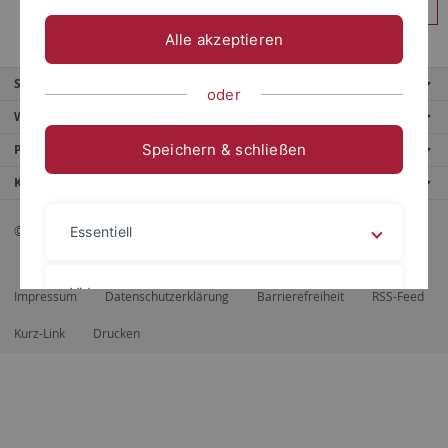
Anmelden
Alle akzeptieren
Service
oder
Weitere Angebote
Speichern & schließen
Portale
Kontaktinfo
© 2026 Eberhard Karls Universität Tübingen, Tübingen
Essentiell
Videos
Impressum
Datenschutzerklärung
Barrierefreiheit
RSS-Feed
Kurz-Link
Drucken
Impressum
Datenschutzerklärung