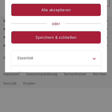
Anmelden
Alle akzeptieren
Service
oder
Weitere Angebote
Speichern & schließen
Portale
Kontaktinfo
© 2026 Eberhard Karls Universität Tübingen, Tübingen
Essentiell
Videos
Impressum
Datenschutzerklärung
Barrierefreiheit
RSS-Feed
Kurz-Link
Drucken
Impressum
Datenschutzerklärung