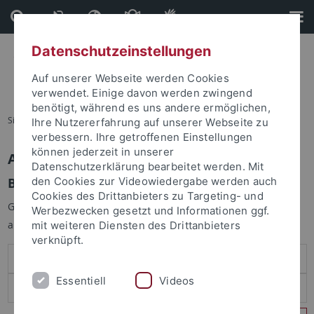
Direkt
Direkt
zum
zur
Inhalt
Fußleiste
Datenschutzeinstellungen
Auf unserer Webseite werden Cookies
verwendet. Einige davon werden zwingend
benötigt, während es uns andere ermöglichen,
Sie sind hier:
Startseite
Ihre Nutzererfahrung auf unserer Webseite zu
verbessern. Ihre getroffenen Einstellungen
können jederzeit in unserer
Anmelden
Datenschutzerklärung bearbeitet werden. Mit
Benutzeranmeldung
den Cookies zur Videowiedergabe werden auch
Cookies des Drittanbieters zu Targeting- und
Geben Sie Ihren Benutzernamen und Ihr Passwort an um sich
Werbezwecken gesetzt und Informationen ggf.
anzumelden:
mit weiteren Diensten des Drittanbieters
verknüpft.
Essentiell
Videos