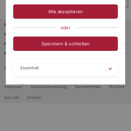
Anmelden
Alle akzeptieren
Service
oder
Weitere Angebote
Speichern & schließen
Portale
Kontaktinfo
© 2026 Eberhard Karls Universität Tübingen, Tübingen
Essentiell
Videos
Impressum
Datenschutzerklärung
Barrierefreiheit
RSS-Feed
Kurz-Link
Drucken
Impressum
Datenschutzerklärung