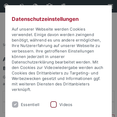
Direkt
Direkt
zum
zur
Inhalt
Fußleiste
Datenschutzeinstellungen
Auf unserer Webseite werden Cookies
verwendet. Einige davon werden zwingend
benötigt, während es uns andere ermöglichen,
Sie sind hier:
Startseite
Ihre Nutzererfahrung auf unserer Webseite zu
verbessern. Ihre getroffenen Einstellungen
können jederzeit in unserer
Anmelden
Datenschutzerklärung bearbeitet werden. Mit
Benutzeranmeldung
den Cookies zur Videowiedergabe werden auch
Cookies des Drittanbieters zu Targeting- und
Geben Sie Ihren Benutzernamen und Ihr Passwort an um sich
Werbezwecken gesetzt und Informationen ggf.
anzumelden:
mit weiteren Diensten des Drittanbieters
verknüpft.
Essentiell
Videos