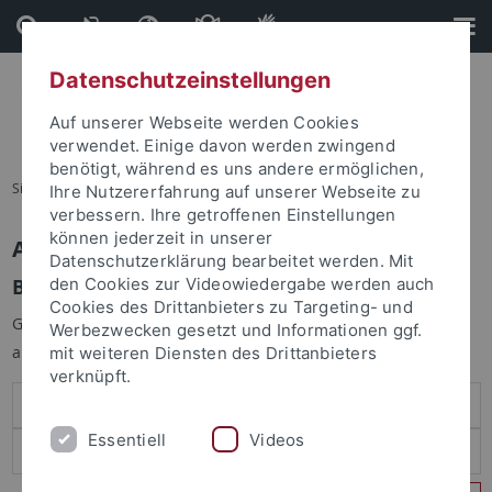
Direkt
Direkt
zum
zur
Inhalt
Fußleiste
Datenschutzeinstellungen
Auf unserer Webseite werden Cookies
verwendet. Einige davon werden zwingend
benötigt, während es uns andere ermöglichen,
Sie sind hier:
Startseite
Ihre Nutzererfahrung auf unserer Webseite zu
verbessern. Ihre getroffenen Einstellungen
können jederzeit in unserer
Anmelden
Datenschutzerklärung bearbeitet werden. Mit
Benutzeranmeldung
den Cookies zur Videowiedergabe werden auch
Cookies des Drittanbieters zu Targeting- und
Geben Sie Ihren Benutzernamen und Ihr Passwort an um sich
Werbezwecken gesetzt und Informationen ggf.
anzumelden:
mit weiteren Diensten des Drittanbieters
verknüpft.
Essentiell
Videos