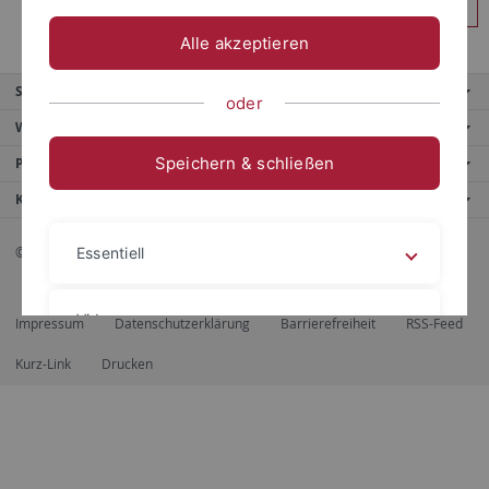
Anmelden
Alle akzeptieren
Service
oder
Weitere Angebote
Speichern & schließen
Portale
Kontaktinfo
© 2026 Eberhard Karls Universität Tübingen, Tübingen
Essentiell
Videos
Impressum
Datenschutzerklärung
Barrierefreiheit
RSS-Feed
Kurz-Link
Drucken
Impressum
Datenschutzerklärung