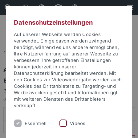
Direkt
Direkt
zum
zur
Inhalt
Fußleiste
Datenschutzeinstellungen
Auf unserer Webseite werden Cookies
verwendet. Einige davon werden zwingend
benötigt, während es uns andere ermöglichen,
Sie sind hier:
Startseite
Ihre Nutzererfahrung auf unserer Webseite zu
verbessern. Ihre getroffenen Einstellungen
können jederzeit in unserer
Anmelden
Datenschutzerklärung bearbeitet werden. Mit
Benutzeranmeldung
den Cookies zur Videowiedergabe werden auch
Cookies des Drittanbieters zu Targeting- und
Geben Sie Ihren Benutzernamen und Ihr Passwort an um sich
Werbezwecken gesetzt und Informationen ggf.
anzumelden:
mit weiteren Diensten des Drittanbieters
verknüpft.
Essentiell
Videos