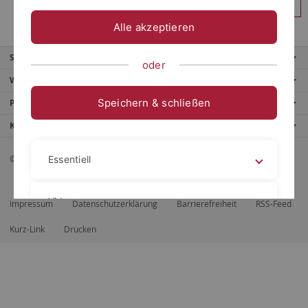
Anmelden
Alle akzeptieren
Service
oder
Weitere Angebote
Speichern & schließen
Portale
Kontaktinfo
© 2026 Eberhard Karls Universität Tübingen, Tübingen
Essentiell
Videos
Impressum
Datenschutzerklärung
Barrierefreiheit
RSS-Feed
Kurz-Link
Drucken
Impressum
Datenschutzerklärung