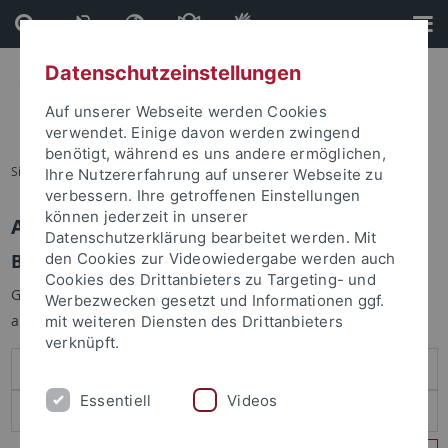
Direkt
Direkt
zum
zur
Inhalt
Fußleiste
Datenschutzeinstellungen
Auf unserer Webseite werden Cookies
verwendet. Einige davon werden zwingend
benötigt, während es uns andere ermöglichen,
Sie sind hier:
Startseite
Ihre Nutzererfahrung auf unserer Webseite zu
verbessern. Ihre getroffenen Einstellungen
können jederzeit in unserer
Anmelden
Datenschutzerklärung bearbeitet werden. Mit
Benutzeranmeldung
den Cookies zur Videowiedergabe werden auch
Cookies des Drittanbieters zu Targeting- und
Geben Sie Ihren Benutzernamen und Ihr Passwort an um sich
Werbezwecken gesetzt und Informationen ggf.
anzumelden:
mit weiteren Diensten des Drittanbieters
verknüpft.
Essentiell
Videos