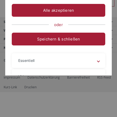
Anmelden
Alle akzeptieren
Service
oder
Weitere Angebote
Speichern & schließen
Portale
Kontaktinfo
© 2026 Eberhard Karls Universität Tübingen, Tübingen
Essentiell
Videos
Impressum
Datenschutzerklärung
Barrierefreiheit
RSS-Feed
Kurz-Link
Drucken
Impressum
Datenschutzerklärung