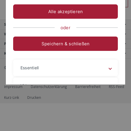
Anmelden
Alle akzeptieren
Service
oder
Weitere Angebote
Speichern & schließen
Portale
Kontaktinfo
© 2026 Eberhard Karls Universität Tübingen, Tübingen
Essentiell
Videos
Impressum
Datenschutzerklärung
Barrierefreiheit
RSS-Feed
Kurz-Link
Drucken
Impressum
Datenschutzerklärung