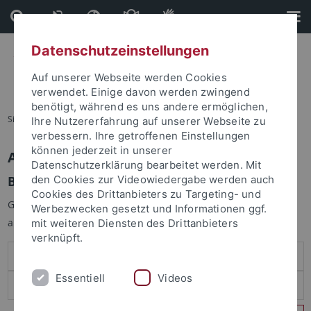
Direkt
Direkt
zum
zur
Inhalt
Fußleiste
Datenschutzeinstellungen
Auf unserer Webseite werden Cookies
verwendet. Einige davon werden zwingend
benötigt, während es uns andere ermöglichen,
Sie sind hier:
Startseite
Ihre Nutzererfahrung auf unserer Webseite zu
verbessern. Ihre getroffenen Einstellungen
können jederzeit in unserer
Anmelden
Datenschutzerklärung bearbeitet werden. Mit
Benutzeranmeldung
den Cookies zur Videowiedergabe werden auch
Cookies des Drittanbieters zu Targeting- und
Geben Sie Ihren Benutzernamen und Ihr Passwort an um sich
Werbezwecken gesetzt und Informationen ggf.
anzumelden:
mit weiteren Diensten des Drittanbieters
verknüpft.
Essentiell
Videos