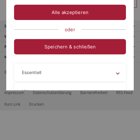
Anmelden
Alle akzeptieren
Service
oder
Weitere Angebote
Speichern & schließen
Portale
Kontaktinfo
© 2026 Eberhard Karls Universität Tübingen, Tübingen
Essentiell
Videos
Impressum
Datenschutzerklärung
Barrierefreiheit
RSS-Feed
Kurz-Link
Drucken
Impressum
Datenschutzerklärung