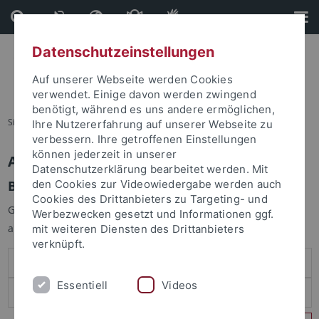
Direkt
Direkt
zum
zur
Inhalt
Fußleiste
Datenschutzeinstellungen
Auf unserer Webseite werden Cookies
verwendet. Einige davon werden zwingend
benötigt, während es uns andere ermöglichen,
Sie sind hier:
Startseite
Ihre Nutzererfahrung auf unserer Webseite zu
verbessern. Ihre getroffenen Einstellungen
können jederzeit in unserer
Anmelden
Datenschutzerklärung bearbeitet werden. Mit
Benutzeranmeldung
den Cookies zur Videowiedergabe werden auch
Cookies des Drittanbieters zu Targeting- und
Geben Sie Ihren Benutzernamen und Ihr Passwort an um sich
Werbezwecken gesetzt und Informationen ggf.
anzumelden:
mit weiteren Diensten des Drittanbieters
verknüpft.
Essentiell
Videos