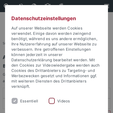
Direkt
Direkt
zum
zur
Inhalt
Fußleiste
Datenschutzeinstellungen
Auf unserer Webseite werden Cookies
verwendet. Einige davon werden zwingend
benötigt, während es uns andere ermöglichen,
Sie sind hier:
Startseite
Ihre Nutzererfahrung auf unserer Webseite zu
verbessern. Ihre getroffenen Einstellungen
können jederzeit in unserer
Anmelden
Datenschutzerklärung bearbeitet werden. Mit
Benutzeranmeldung
den Cookies zur Videowiedergabe werden auch
Cookies des Drittanbieters zu Targeting- und
Geben Sie Ihren Benutzernamen und Ihr Passwort an um sich
Werbezwecken gesetzt und Informationen ggf.
anzumelden:
mit weiteren Diensten des Drittanbieters
verknüpft.
Essentiell
Videos