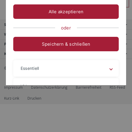
Anmelden
Alle akzeptieren
Service
oder
Weitere Angebote
Speichern & schließen
Portale
Kontaktinfo
© 2026 Eberhard Karls Universität Tübingen, Tübingen
Essentiell
Videos
Impressum
Datenschutzerklärung
Barrierefreiheit
RSS-Feed
Kurz-Link
Drucken
Impressum
Datenschutzerklärung