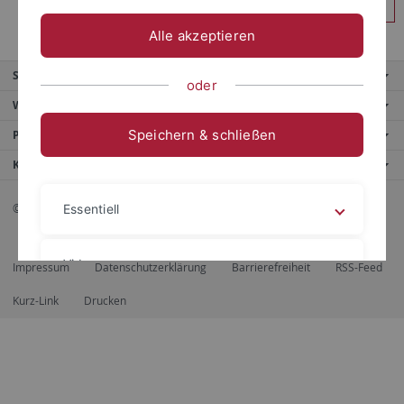
Anmelden
Alle akzeptieren
Service
oder
Weitere Angebote
Speichern & schließen
Portale
Kontaktinfo
© 2026 Eberhard Karls Universität Tübingen, Tübingen
Essentiell
Videos
Impressum
Datenschutzerklärung
Barrierefreiheit
RSS-Feed
Kurz-Link
Drucken
Impressum
Datenschutzerklärung