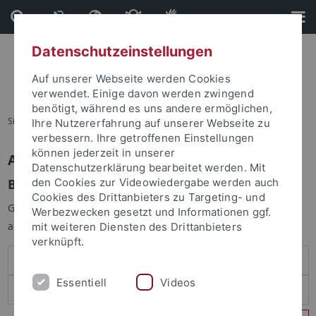
Direkt
Direkt
zum
zur
Inhalt
Fußleiste
Datenschutzeinstellungen
Auf unserer Webseite werden Cookies
verwendet. Einige davon werden zwingend
benötigt, während es uns andere ermöglichen,
Sie sind hier:
Startseite
Ihre Nutzererfahrung auf unserer Webseite zu
verbessern. Ihre getroffenen Einstellungen
können jederzeit in unserer
Anmelden
Datenschutzerklärung bearbeitet werden. Mit
Benutzeranmeldung
den Cookies zur Videowiedergabe werden auch
Cookies des Drittanbieters zu Targeting- und
Geben Sie Ihren Benutzernamen und Ihr Passwort an um sich
Werbezwecken gesetzt und Informationen ggf.
anzumelden:
mit weiteren Diensten des Drittanbieters
verknüpft.
Essentiell
Videos