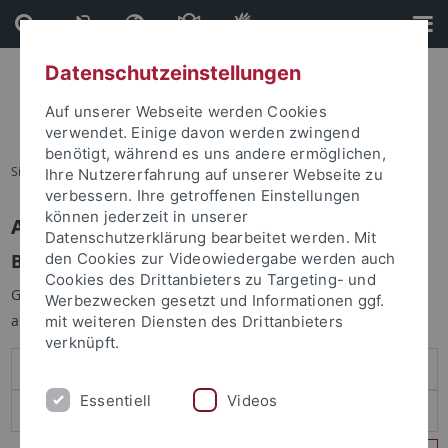
Direkt
Direkt
zum
zur
Inhalt
Fußleiste
Datenschutzeinstellungen
Auf unserer Webseite werden Cookies
verwendet. Einige davon werden zwingend
benötigt, während es uns andere ermöglichen,
Sie sind hier:
Startseite
Ihre Nutzererfahrung auf unserer Webseite zu
verbessern. Ihre getroffenen Einstellungen
können jederzeit in unserer
Anmelden
Datenschutzerklärung bearbeitet werden. Mit
Benutzeranmeldung
den Cookies zur Videowiedergabe werden auch
Cookies des Drittanbieters zu Targeting- und
Geben Sie Ihren Benutzernamen und Ihr Passwort an um sich
Werbezwecken gesetzt und Informationen ggf.
anzumelden:
mit weiteren Diensten des Drittanbieters
verknüpft.
Essentiell
Videos