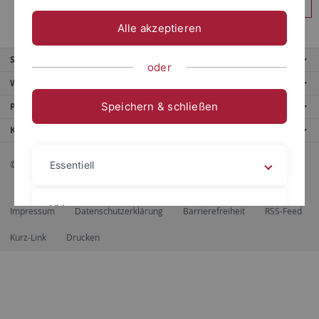
Anmelden
Alle akzeptieren
Service
oder
Weitere Angebote
Speichern & schließen
Portale
Kontaktinfo
© 2026 Eberhard Karls Universität Tübingen, Tübingen
Essentiell
Videos
Impressum
Datenschutzerklärung
Barrierefreiheit
RSS-Feed
Kurz-Link
Drucken
Impressum
Datenschutzerklärung