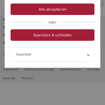
Anmelden
Alle akzeptieren
Service
oder
Weitere Angebote
Speichern & schließen
Portale
Kontaktinfo
© 2026 Eberhard Karls Universität Tübingen, Tübingen
Essentiell
Videos
Impressum
Datenschutzerklärung
Barrierefreiheit
RSS-Feed
Kurz-Link
Drucken
Impressum
Datenschutzerklärung