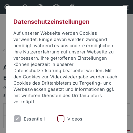
Direkt
Direkt
zum
zur
Inhalt
Fußleiste
Datenschutzeinstellungen
Auf unserer Webseite werden Cookies
verwendet. Einige davon werden zwingend
benötigt, während es uns andere ermöglichen,
Sie sind hier:
Startseite
Ihre Nutzererfahrung auf unserer Webseite zu
verbessern. Ihre getroffenen Einstellungen
können jederzeit in unserer
Anmelden
Datenschutzerklärung bearbeitet werden. Mit
Benutzeranmeldung
den Cookies zur Videowiedergabe werden auch
Cookies des Drittanbieters zu Targeting- und
Geben Sie Ihren Benutzernamen und Ihr Passwort an um sich
Werbezwecken gesetzt und Informationen ggf.
anzumelden:
mit weiteren Diensten des Drittanbieters
verknüpft.
Essentiell
Videos