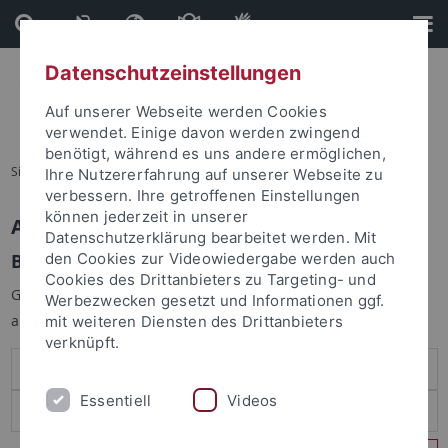
Direkt
Direkt
zum
zur
Inhalt
Fußleiste
Datenschutzeinstellungen
Auf unserer Webseite werden Cookies
verwendet. Einige davon werden zwingend
benötigt, während es uns andere ermöglichen,
Sie sind hier:
Startseite
Ihre Nutzererfahrung auf unserer Webseite zu
verbessern. Ihre getroffenen Einstellungen
können jederzeit in unserer
Anmelden
Datenschutzerklärung bearbeitet werden. Mit
Benutzeranmeldung
den Cookies zur Videowiedergabe werden auch
Cookies des Drittanbieters zu Targeting- und
Geben Sie Ihren Benutzernamen und Ihr Passwort an um sich
Werbezwecken gesetzt und Informationen ggf.
anzumelden:
mit weiteren Diensten des Drittanbieters
verknüpft.
Essentiell
Videos