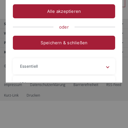
Anmelden
Alle akzeptieren
Service
oder
Weitere Angebote
Speichern & schließen
Portale
Kontaktinfo
© 2026 Eberhard Karls Universität Tübingen, Tübingen
Essentiell
Videos
Impressum
Datenschutzerklärung
Barrierefreiheit
RSS-Feed
Kurz-Link
Drucken
Impressum
Datenschutzerklärung