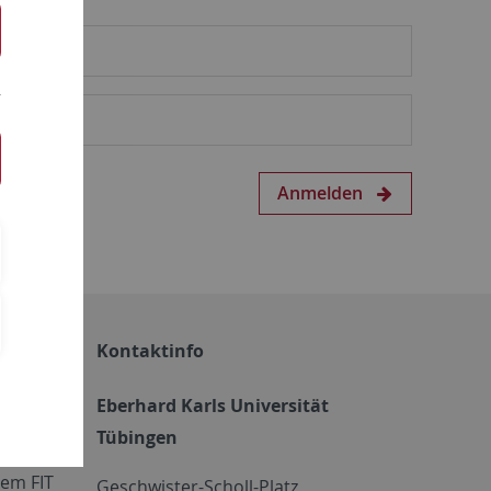
Anmelden
Kontaktinfo
Eberhard Karls Universität
Tübingen
em FIT
Geschwister-Scholl-Platz