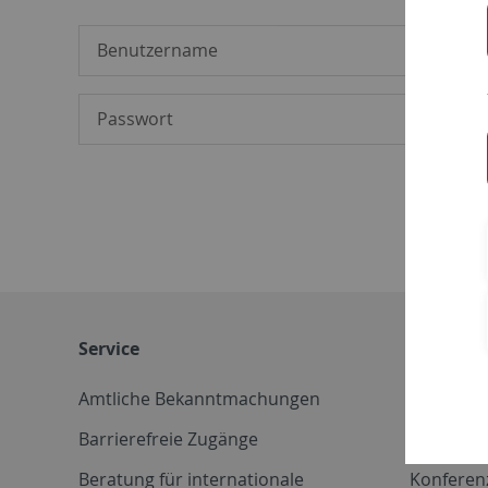
Service
Weitere 
Amtliche Bekanntmachungen
Betriebs
Barrierefreie Zugänge
CD-Vorla
Beratung für internationale
Konferen