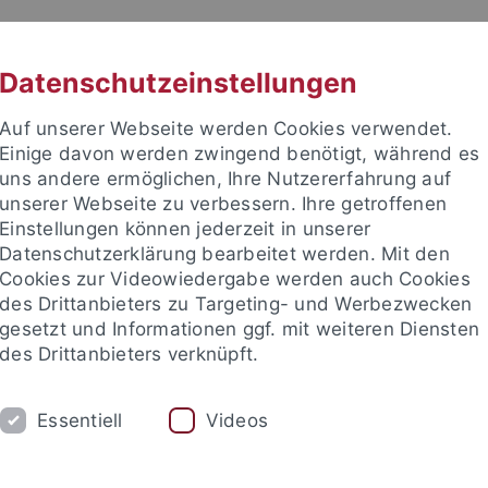
RACHE
UNI A-Z
KONTAKT
SUC
Datenschutzeinstellungen
Auf unserer Webseite werden Cookies verwendet.
Einige davon werden zwingend benötigt, während es
uns andere ermöglichen, Ihre Nutzererfahrung auf
unserer Webseite zu verbessern. Ihre getroffenen
TUDIUM
Einstellungen können jederzeit in unserer
FORSCHUNG
EINRICHTUNGE
Datenschutzerklärung bearbeitet werden. Mit den
Cookies zur Videowiedergabe werden auch Cookies
des Drittanbieters zu Targeting- und Werbezwecken
gesetzt und Informationen ggf. mit weiteren Diensten
des Drittanbieters verknüpft.
Essentiell
Videos
t an um sich anzumelden: