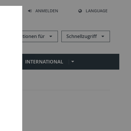
HEN
ANMELDEN
LANGUAGE
Informationen für
Schnellzugriff
N
INTERNATIONAL