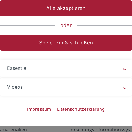
Alle akzeptieren
oder
Speichern & schließen
Essentiell
Videos
Angebote
Portale
zustand Netzwerk
ALMA
Impressum
Datenschutzerklärung
gen
Exchange Mail (OWA)
zmaterialien
Forschungsinformationssyst