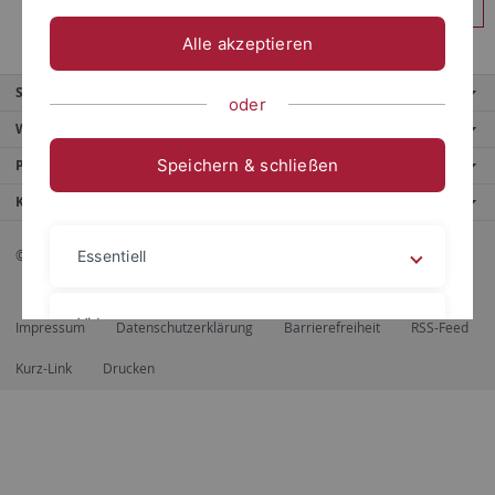
Anmelden
Alle akzeptieren
Service
oder
Weitere Angebote
Speichern & schließen
Portale
Kontaktinfo
© 2026 Eberhard Karls Universität Tübingen, Tübingen
Essentiell
Videos
Impressum
Datenschutzerklärung
Barrierefreiheit
RSS-Feed
Kurz-Link
Drucken
Impressum
Datenschutzerklärung