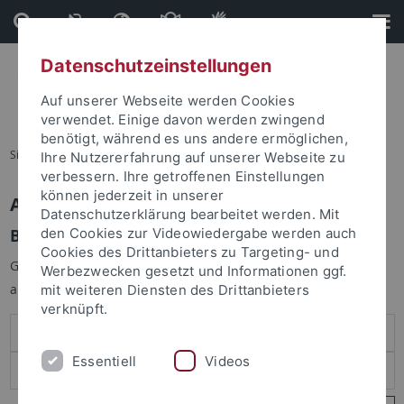
Direkt
Direkt
zum
zur
Inhalt
Fußleiste
Datenschutzeinstellungen
Auf unserer Webseite werden Cookies
verwendet. Einige davon werden zwingend
benötigt, während es uns andere ermöglichen,
Sie sind hier:
Startseite
Ihre Nutzererfahrung auf unserer Webseite zu
verbessern. Ihre getroffenen Einstellungen
können jederzeit in unserer
Anmelden
Datenschutzerklärung bearbeitet werden. Mit
Benutzeranmeldung
den Cookies zur Videowiedergabe werden auch
Cookies des Drittanbieters zu Targeting- und
Geben Sie Ihren Benutzernamen und Ihr Passwort an um sich
Werbezwecken gesetzt und Informationen ggf.
anzumelden:
mit weiteren Diensten des Drittanbieters
verknüpft.
Essentiell
Videos