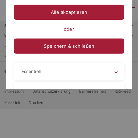
Anmelden
Alle akzeptieren
Service
oder
Weitere Angebote
Speichern & schließen
Portale
Kontaktinfo
© 2026 Eberhard Karls Universität Tübingen, Tübingen
Essentiell
Videos
Impressum
Datenschutzerklärung
Barrierefreiheit
RSS-Feed
Kurz-Link
Drucken
Impressum
Datenschutzerklärung