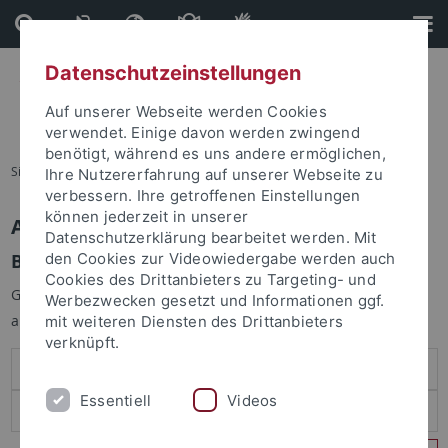
Direkt
Direkt
zum
zur
Inhalt
Fußleiste
Datenschutzeinstellungen
Auf unserer Webseite werden Cookies
verwendet. Einige davon werden zwingend
benötigt, während es uns andere ermöglichen,
Sie sind hier:
Startseite
Ihre Nutzererfahrung auf unserer Webseite zu
verbessern. Ihre getroffenen Einstellungen
können jederzeit in unserer
Anmelden
Datenschutzerklärung bearbeitet werden. Mit
Benutzeranmeldung
den Cookies zur Videowiedergabe werden auch
Cookies des Drittanbieters zu Targeting- und
Geben Sie Ihren Benutzernamen und Ihr Passwort an um sich
Werbezwecken gesetzt und Informationen ggf.
anzumelden:
mit weiteren Diensten des Drittanbieters
verknüpft.
Essentiell
Videos